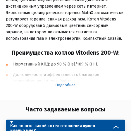
дистанционным управлением через сеть Интернет.
Экологичная цилиндрическая горелка MatriX автоматически
регулирует горение, снижая расход газа. Котел Vitodens
200-W оборудован 5 дюймовым цветным сенсорным
экраном, на котором показывается статистика
использования газа и электроэнергии. Компактный дизайн.
Преимущества котлов Vitodens 200-W:
Нормативный КПД: до 98 % (Hs)/109 % (Hi ).
Долговечность и эффективность благодаря
теплообменникам Inox-Radial.
Подробнее
Модулируемая цилиндрическая горелка MatriX с
длительным сроком службы.
Часто задаваемые вопросы
Высокий комфорт при приготовлении горячей воды.
Экономичный энергоэффективный насос (класс
энергопотребления A).
Как понять, какой котёл отопления нужен
именно мне?