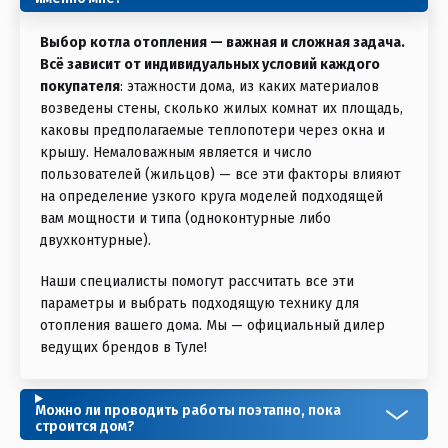
Инновационное управление через сенсорный дисплей с
ассистентом ввода в эксплуатацию.
Выбор котла отопления — важная и сложная задача.
Всё зависит от индивидуальных условий каждого
Диапазон модуляции до 1:19, регулятор сжигания Lambda
покупателя
: этажности дома, из каких материалов
Pro Control Plus.
возведены стены, сколько жилых комнат их площадь,
каковы предполагаемые теплопотери через окна и
Адаптация к длине дымовой трубы.
крышу. Немаловажным является и число
пользователей (жильцов) — все эти факторы влияют
на определение узкого круга моделей подходящей
вам мощности и типа (одноконтурные либо
двухконтурные).
Наши специалисты помогут рассчитать все эти
параметры и выбрать подходящую технику для
отопления вашего дома. Мы — официальный дилер
ведущих брендов в Туле!
Можно ли проводить работы поэтапно, пока
строится дом?