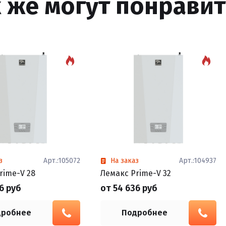
к же могут понравит
з
Арт.:105072
На заказ
Арт.:104937
rime-V 28
Лемакс Prime-V 32
6 руб
от 54 636 руб
дробнее
Подробнее