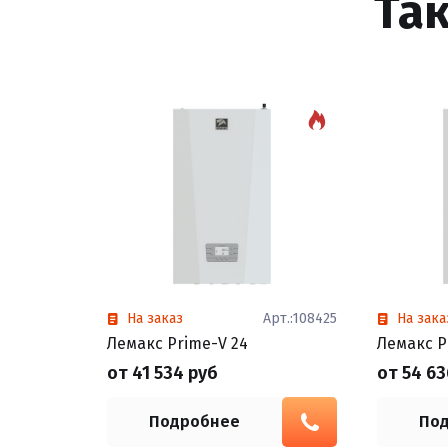
Та
На заказ
Арт.:108425
На зака
Лемакс Prime-V 24
Лемакс P
от 41 534 руб
от 54 63
Подробнее
По