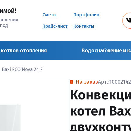
имой!
Сметы
Портфолио
топления
под
Прайс-лист
Контакты
 котлов отопления
Водоснабжение и к
Baxi ECO Nova 24 F
На заказ
Арт.:1000214
Конвекци
котел Bax
двухконт